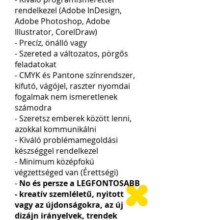
rendelkezel (
Adobe
InDe
sign,
Adobe Photoshop, Adobe
Illustrator, CorelD
raw)
- P
recíz, önálló vagy
- Szereted a változatos, pörgős
feladatokat
- CMYK és Pantone színrendszer,
kifutó, vágójel, raszter nyomdai
fogalmak nem ismeretlenek
számodra
- Szeretsz emberek között lenni,
azokkal kommunikálni
- Kiváló problémameg
oldás
i
készséggel rendelkezel
- Minimum középfokú
végzettséged van (Érettsé
gi)
-
No és persze a LEGFONTOSABB
- kreatív szemléletű, nyitott
vagy az újdonságokra, az új
dizájn irányelvek, trendek