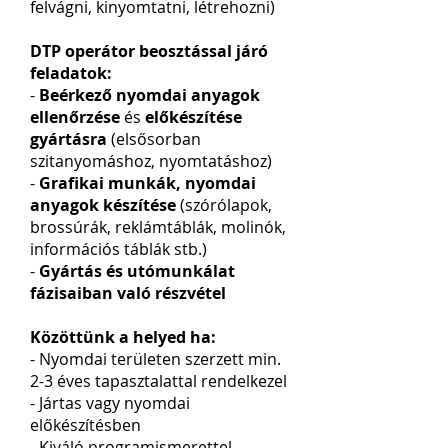
felvágni, kinyomtatni, létrehozni)
DTP operátor beosztással járó
feladatok:
-
Beérkező nyomdai anyagok
ellenőrzése
és
előkészítése
gyártásra
(elsősorban
szitanyomáshoz, nyomtatáshoz)
-
Grafikai munkák, nyomdai
anyagok készítése
(
szórólapok,
brossúrák, reklámtáblák, molinók,
információs táblák stb.)
-
Gyártás és utómun
kálat
fázisaiban való részvétel
Közöttünk a helyed ha:
- Nyomdai területen szerzett min.
2-3 éves tapasztalattal rendelkezel
- Jártas vagy nyomdai
előkészítésben
- Kiváló programismerettel