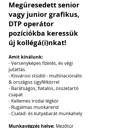
Megüresedett senior
vagy junior grafikus,
DTP operátor
pozíciókba keressük
új kollégá(i)nkat!
Amit kínálunk:
- Versenyképes fizetés, év végi
jutattá
s
- Kisvárosi stúdió - multinacionális
& országos ügyfélkörrel
- Barátságos, fiatalos, összetartó
csapat
- Kellem
es irodai légkör
- Rugalmas munkarend
- Család- és kutyabarát munkahely
Munkavégzés helye:
Mezőtúr