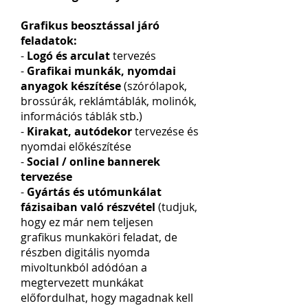
Grafikus beosztással járó
felada
tok:
-
Logó é
s arculat
tervezés
-
Grafikai munkák, nyomdai
anyagok készítése
(
szórólapok,
brossúrák, reklámtáblá
k, molinók,
információs táblák stb.)
-
Kirakat, autódekor
tervezése és
nyomdai előkészítése
-
Social / online bannerek
tervezése
-
Gyártás és utómunkálat
fázisaiban való részvétel
(tudjuk
,
hogy ez már nem teljesen
grafikus
munkaköri feladat, de
részben digitális nyomda
mivoltunkból adódóan a
megter
vezett munkákat
előfordulhat, hogy
magadnak kell