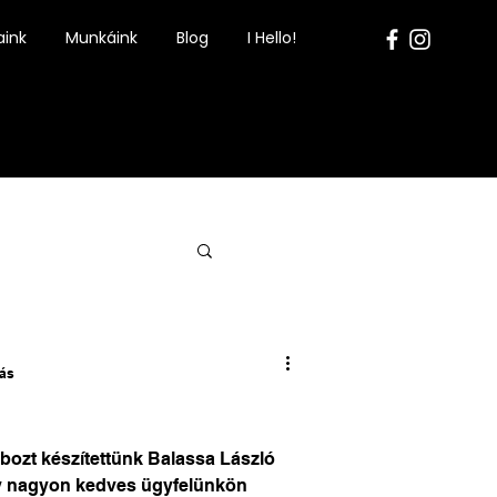
aink
Munkáink
Blog
I Hello!
sás
bozt készítettünk Balassa László
y nagyon kedves ügyfelünkön