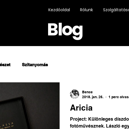
Kezdőoldal
Rólunk
Szolgáltatás
Blog
észet
Szitanyomás
Bence
2018. jan. 26.
1 perc olva
Aricia
Project: Különleges díszdo
fotóművésznek. László eg